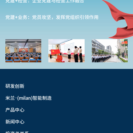
扶贫济困、捐资助学、乡村基层医疗
党建+经营：企业党建与经营工作融合
等公益活动，践行企业米兰·(milan)社
会责任。
党建+业务：党员攻坚，发挥党组织引领作用
研发创新
米兰·(milan)智能制造
产品中心
新闻中心