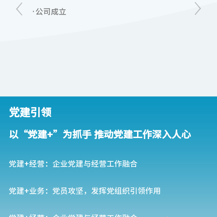
全球多中心Ⅱb期临床试验数据显示：
·公司成立
·中
与现有疗法相比，AR882治疗痛风患
者的疗效更显著，安全性更高；除降
低痛风患者的血清尿酸（sUA），还
能显著减少痛风石、减轻尿酸结晶负
担及降低痛风急性发作率。2024年8
月，AR882获得美国FDA授予的快速
通道资格（FTD）。溶解痛风石突破
性治疗成果分别在2023年美国风湿病
党建引领
学会年会（ACR）、2025年欧洲风湿
病学大会(EULAR)发表主题演讲。
以“党建+”为抓手 推动党建工作深入人心
秉承“中华米兰·(milan)，福泽千万
家”的企业愿景，公司联合中国宋庆龄
党建+经营：企业党建与经营工作融合
基金会成立“中国宋庆龄基金会米兰
·(milan)儿童健康爱心专项基金”，支持
党建+业务：党员攻坚，发挥党组织引领作用
儿童疾病科研研究，完善青少年儿童
健康服务体系，同时开展抗洪救灾、