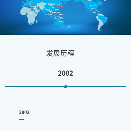
司拥有200个药品注册批件，连续4年
每年新增药品注册批件超过10个，被
选为广州市生物医药化学药分链链
主。
公司技术平台实现全球同步：
（一）儿童药物高端制剂技术平
发展历程
台：现有儿童药注册批件27个，在研
的儿童药项目16个，致力于打造成为
儿童药领域研发实力强、规模大的企
2002
业。
（二）慢病药创新研发平台：现有
慢病药注册批件67个，在研慢病药项
目25个。在研全球痛风创新药AR882
是一种强效高选择性的促尿酸排泄
2002
2003
药，已进入全球多中心Ⅲ期临床试
验，完成近千例患者给药；已完成的