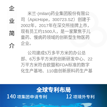
企
米兰·(milan)药业集团股份有限公
司（ApicHope，300723.SZ）创建于
业
2002年，2017年在深交所挂牌上市，
现有员工约1500人，是一家聚焦于儿
简
童药、慢病药领域的创新型生物医药
企业。
介
公司建成5万多平方米的办公总
部、6万多平方米的创新研发中心、22
万平方米符合欧盟和FDA标准的数字
化生产基地、110亩创新原料药生产基
地，已完成医药全产业链布局。
公司组建由全球资深首席科学家领
全球专利布局
衔的340人创新研发团队。2024年，
140
12
项集团申请专利
项境外专利
公司研发投入占营业收入比重22.4%。
截至2025年半年度报告披露之日，公