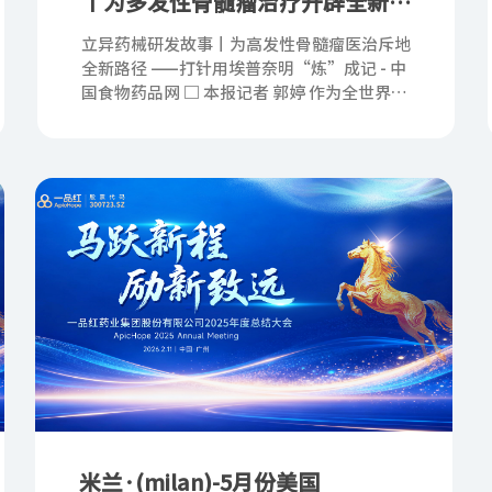
丨为多发性骨髓瘤治疗开辟全新路
径 ——注射用埃普奈明“炼”成记
立异药械研发故事丨为高发性骨髓瘤医治斥地
全新路径 ——打针用埃普奈明“炼”成记 - 中
国食物药品网 □ 本报记者 郭婷 作为全世界独
一获批上市的DR4/DR5冲动剂，打针用埃普
奈明有何过人的地方？带着
米兰·(milan)-5月份美国