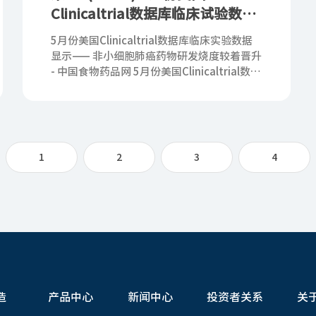
Clinicaltrial数据库临床试验数据
显示—— 非小细胞肺癌药物研发热
5月份美国Clinicaltrial数据库临床实验数据
度明显提升
显示—— 非小细胞肺癌药物研发烧度较着晋升
- 中国食物药品网 5月份美国Clinicaltrial数据
库临床实验数据显示—— 非小细胞肺癌药物研
1
2
3
4
造
产品中心
新闻中心
投资者关系
关