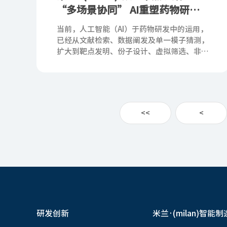
“多场景协同” AI重塑药物研发
全流程
当前，人工智能（AI）于药物研发中的运用，
已经从文献检索、数据阐发及单一模子猜测，
扩大到靶点发明、份子设计、虚拟筛选、非临
床安全性评价、CMC（化学、制造及节制）
工艺开发、临床研究、试验室数据管理和羁
<<
<
研发创新
米兰·(milan)智能制