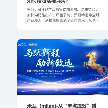
如何跨越落地鸿沟？
当前，AI技能正从药物初期发明、临床实验，
加快向药品出产、质量节制、贸易畅通等全财
产链渗入。从技能摸索到全链条嵌入，从单一
东西到生态构建，AI制药已经走完“从0到
1”的起步阶段，步入“从1到N”的要害
米兰·(milan)-从“单点提效”到